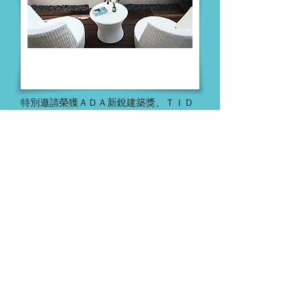
特別邀請榮獲ＡＤＡ新銳建築獎、ＴＩＤ
台灣室內設計大獎、中華民國傑出室內設
計作品金獎等等之台南大山空間設計公司
趙元鴻建築師設計開發．．．
More info
◎ 連繫資訊◎
訂房電話：0958-678986
地址：屏東縣琉球鄉中山路1巷50-2號
部落格：
http://shouwatt.pixnet.net/blog